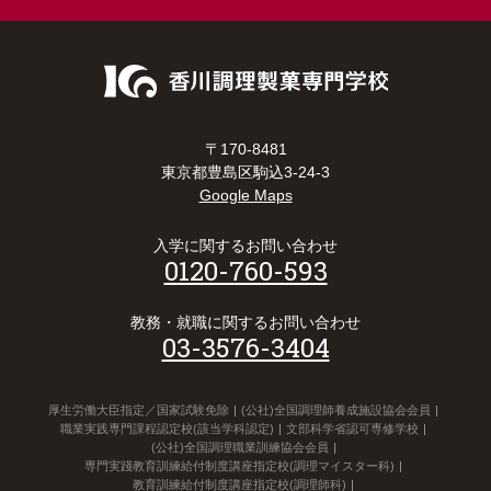
〒170-8481
東京都豊島区駒込3-24-3
Google Maps
入学に関するお問い合わせ
0120-760-593
教務・就職に関するお問い合わせ
03-3576-3404
厚生労働大臣指定／国家試験免除
(公社)全国調理師養成施設協会会員
職業実践専門課程認定校(該当学科認定)
文部科学省認可専修学校
(公社)全国調理職業訓練協会会員
専門実踐教育訓練給付制度講座指定校(調理マイスター科)
教育訓練給付制度講座指定校(調理師科)